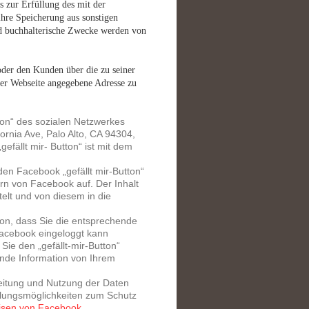
 zur Erfüllung des mit der
ihre Speicherung aus sonstigen
nd buchhalterische Zwecke werden von
oder den Kunden über die zu seiner
der Webseite angegebene Adresse zu
tton“ des sozialen Netzwerkes
fornia Ave, Palo Alto, CA 94304,
fällt mir- Button“ ist mit dem
den Facebook „gefällt mir-Button“
ern von Facebook auf. Der Inhalt
elt und von diesem in die
ion, dass Sie die entsprechende
 Facebook eingeloggt kann
e den „gefällt-mir-Button“
nde Information von Ihrem
eitung und Nutzung der Daten
llungsmöglichkeiten zum Schutz
isen von Facebook
.