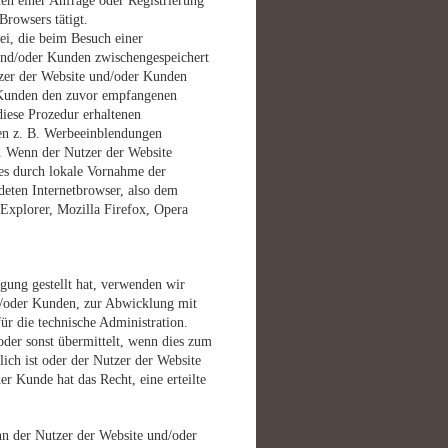
en einer Anfrage oder Registrierung
Browsers tätigt.
ei, die beim Besuch einer
e und/oder Kunden zwischengespeichert
tzer der Website und/oder Kunden
s Kunden den zuvor empfangenen
iese Prozedur erhaltenen
en z. B. Werbeeinblendungen
en. Wenn der Nutzer der Website
es durch lokale Vornahme der
eten Internetbrowser, also dem
Explorer, Mozilla Firefox, Opera
gung gestellt hat, verwenden wir
d/oder Kunden, zur Abwicklung mit
r die technische Administration.
der sonst übermittelt, wenn dies zum
ch ist oder der Nutzer der Website
r Kunde hat das Recht, eine erteilte
n der Nutzer der Website und/oder