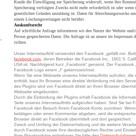
Kunde die Einwilligung zur Speicherung widerruft, wenn ihre Kenntnis
Speicherung verfolgten Zwecks nicht mehr erforderlich ist oder wenn 
gesetzlichen Gründen unzulässig ist. Daten für Abrechnungszwecke u
einem Löschungsverlangen nicht berührt.
Auskunftsrecht
Auf schriftliche Anfrage informieren wir den Nutzer der Website und/
Person gespeicherten Daten. Die Anfrage ist an unsere im Impressum 
richten.
Unser Internetauftritt verwendet den Facebook „gefällt mir- Bu
facebook.com
, deren Betreiber die Facebook Inc., 1601 S. Cali
USA ist. Nachfolgend kurz „Facebook“ genannt. Der Facebook „ge
Facebook Logo einem „f“ gekennzeichnet.
Wenn Sie eine Webseite unseres Internetauftritts aufrufen, die 
enthält, baut Ihr Browser eine direkte Verbindung mit den Serv
des Plugins wird von Facebook direkt an Ihren Browser übermitt
Webseite eingebunden.
Durch die Einbindung der Plugins erhält Facebook die Informat
Seite unseres Internetauftritts aufgerufen haben. Sind Sie bei
Facebook den Besuch Ihrem Facebook-Konto zuordnen. Wenn Si
betätigen oder einen Kommentar abgeben, wird die entspreche
Browser direkt an Facebook übermittelt und dort gespeichert.
Zweck und Umfang der Datenerhebung und die weitere Verarb
durch Facebook sowie Ihre diesbezüglichen Rechte und Einste
Ihrer Privatssphäre entnehmen Sie bitte den
Datenschutzhinwe