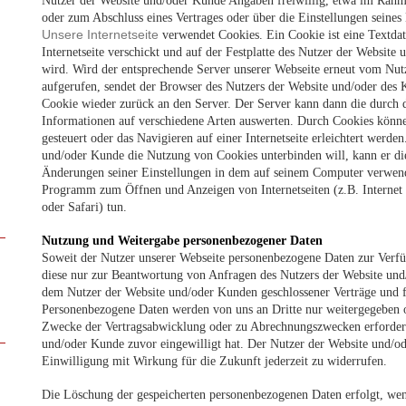
Nutzer der Website und/oder Kunde Angaben freiwillig, etwa im Rahm
oder zum Abschluss eines Vertrages oder über die Einstellungen seines 
Unsere Internetseite
verwendet Cookies. Ein Cookie ist eine Textdat
Internetseite verschickt und auf der Festplatte des Nutzer der Websit
wird. Wird der entsprechende Server unserer Webseite erneut vom Nu
aufgerufen, sendet der Browser des Nutzers der Website und/oder de
Cookie wieder zurück an den Server. Der Server kann dann die durch d
Informationen auf verschiedene Arten auswerten. Durch Cookies könn
gesteuert oder das Navigieren auf einer Internetseite erleichtert werd
und/oder Kunde die Nutzung von Cookies unterbinden will, kann er di
Änderungen seiner Einstellungen in dem auf seinem Computer verwend
Programm zum Öffnen und Anzeigen von Internetseiten (z.B. Internet 
oder Safari) tun.
Nutzung und Weitergabe personenbezogener Daten
Soweit der Nutzer unserer Webseite personenbezogene Daten zur Verfü
diese nur zur Beantwortung von Anfragen des Nutzers der Website un
dem Nutzer der Website und/oder Kunden geschlossener Verträge und fü
Personenbezogene Daten werden von uns an Dritte nur weitergegeben o
Zwecke der Vertragsabwicklung oder zu Abrechnungszwecken erforderli
und/oder Kunde zuvor eingewilligt hat. Der Nutzer der Website und/ode
Einwilligung mit Wirkung für die Zukunft jederzeit zu widerrufen.
Die Löschung der gespeicherten personenbezogenen Daten erfolgt, wen